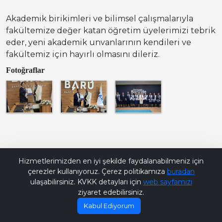
Akademik birikimleri ve bilimsel çalışmalarıyla
fakültemize değer katan öğretim üyelerimizi tebrik
eder, yeni akademik unvanlarının kendileri ve
fakültemiz için hayırlı olmasını dileriz.
Fotoğraflar
Bana Soru Sor | Ask Me
Hizmetlerimizden en iyi şekilde faydalanabilmeniz için
çerezler kullanıyoruz. Çerez politikamıza
buradan
ulaşabilirsiniz. KVKK detayları için
web sayfamızı
ziyaret edebilirsiniz.
Kabul Ediyorum