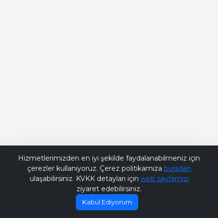
Bana Soru Sor | Ask Me
Hizmetlerimizden en iyi şekilde faydalanabilmeniz için
çerezler kullanıyoruz. Çerez politikamıza
buradan
ulaşabilirsiniz. KVKK detayları için
web sayfamızı
ziyaret edebilirsiniz.
Kabul Ediyorum